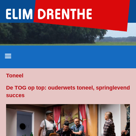
Ga
naar
de
inhoud
Toneel
De TOG op top: ouderwets toneel, springlevend
succes