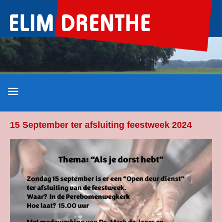
Ga
naar
de
inhoud
15 September ter afsluiting feestweek 2024