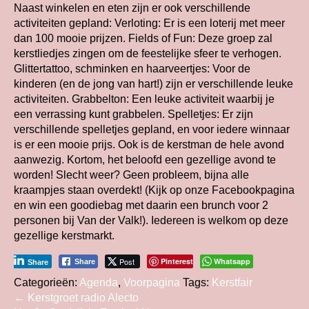
Naast winkelen en eten zijn er ook verschillende
activiteiten gepland: Verloting: Er is een loterij met meer
dan 100 mooie prijzen. Fields of Fun: Deze groep zal
kerstliedjes zingen om de feestelijke sfeer te verhogen.
Glittertattoo, schminken en haarveertjes: Voor de
kinderen (en de jong van hart!) zijn er verschillende leuke
activiteiten. Grabbelton: Een leuke activiteit waarbij je
een verrassing kunt grabbelen. Spelletjes: Er zijn
verschillende spelletjes gepland, en voor iedere winnaar
is er een mooie prijs. Ook is de kerstman de hele avond
aanwezig. Kortom, het beloofd een gezellige avond te
worden! Slecht weer? Geen probleem, bijna alle
kraampjes staan overdekt! (Kijk op onze Facebookpagina
en win een goodiebag met daarin een brunch voor 2
personen bij Van der Valk!). Iedereen is welkom op deze
gezellige kerstmarkt.
Post
Pinterest
Whatsapp
Share
Share
Categorieën:
Agenda
,
Voorpagina
Tags:
Kerstfair
Bericht
←
Kerstgroet radio Alecto