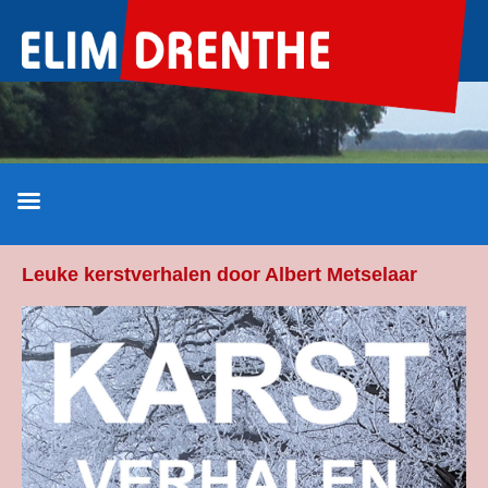
Ga
naar
de
inhoud
Leuke kerstverhalen door Albert Metselaar