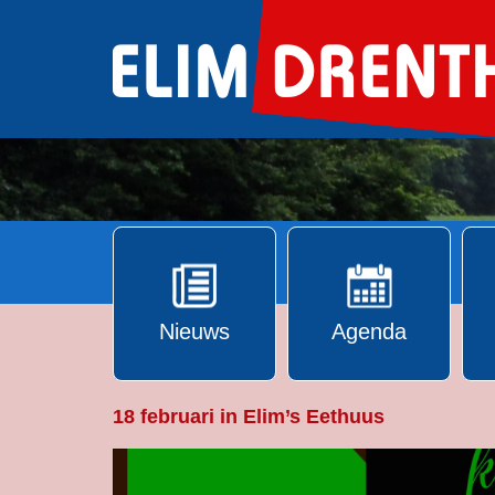
Ga
naar
de
inhoud
Nieuws
Agenda
18 februari in Elim’s Eethuus