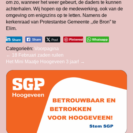
om zo, wanneer het weer gebeurt, de daders te kunnen
achterhalen. Wij hopen op de medewerking, ook van de
omgeving om enigszins op te letten. Namens de
kerkenraad van Protestantse Gemeente ,,de Bron” te
Elim.
Post
Pinterest
Whatsapp
Share
Share
Categorieën:
Voorpagina
Bericht
←
18 Februari zaden ruilen
Het Mini Maatje Hoogeveen 3 jaar!
→
navigatie