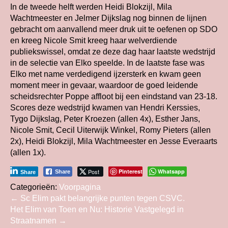
In de tweede helft werden Heidi Blokzijl, Mila
Wachtmeester en Jelmer Dijkslag nog binnen de lijnen
gebracht om aanvallend meer druk uit te oefenen op SDO
en kreeg Nicole Smit kreeg haar welverdiende
publiekswissel, omdat ze deze dag haar laatste wedstrijd
in de selectie van Elko speelde. In de laatste fase was
Elko met name verdedigend ijzersterk en kwam geen
moment meer in gevaar, waardoor de goed leidende
scheidsrechter Poppe affloot bij een eindstand van 23-18.
Scores deze wedstrijd kwamen van Hendri Kerssies,
Tygo Dijkslag, Peter Kroezen (allen 4x), Esther Jans,
Nicole Smit, Cecil Uiterwijk Winkel, Romy Pieters (allen
2x), Heidi Blokzijl, Mila Wachtmeester en Jesse Everaarts
(allen 1x).
Post
Pinterest
Whatsapp
Share
Share
Categorieën:
Voorpagina
Bericht
←
Sc Elim pakt belangrijke punten tegen CSVC.
Het Elim van Toen en Nu: Historie Vastgelegd in
navigatie
Straatnamen
→