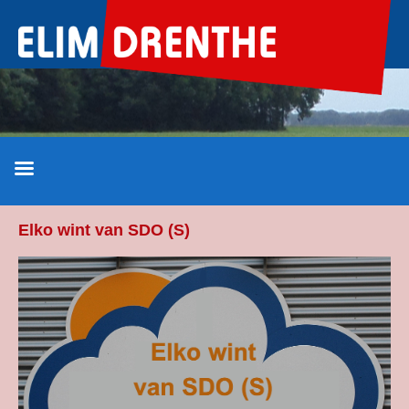
Ga
naar
de
inhoud
Elko wint van SDO (S)