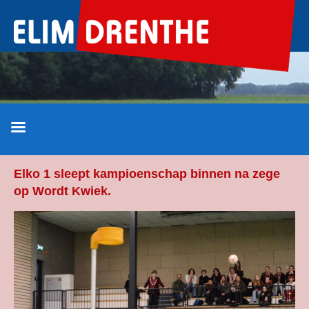
Ga
naar
de
inhoud
Elko 1 sleept kampioenschap binnen na zege
op Wordt Kwiek.