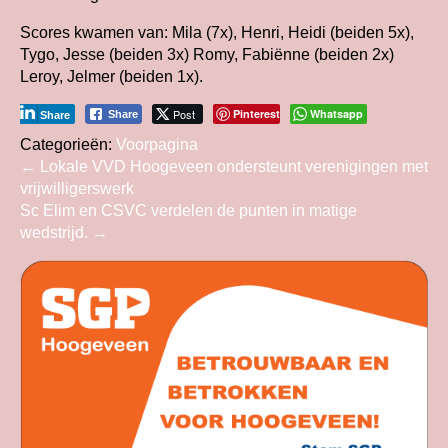
Scores kwamen van: Mila (7x), Henri, Heidi (beiden 5x),
Tygo, Jesse (beiden 3x) Romy, Fabiënne (beiden 2x)
Leroy, Jelmer (beiden 1x).
Post
Pinterest
Whatsapp
Share
Share
Categorieën:
Voorpagina
Bericht
←
Lokale VVD Hoogeveen ondersteunt verenigingen met
vrijwilligerswerk
navigatie
Sc Elim en CSVC verdelen de punten in matige
wedstrijd.
→