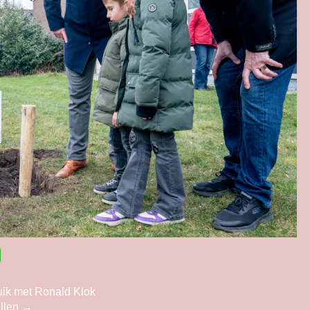
ik met Ronald Klok
llen
→