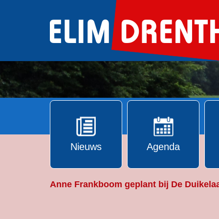
Ga
naar
de
inhoud
Nieuws
Agenda
Anne Frankboom geplant bij De Duikelaa