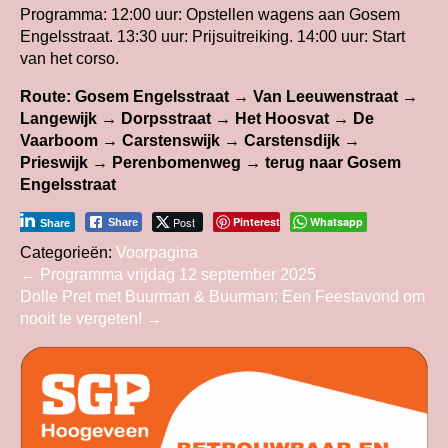
Programma: 12:00 uur: Opstellen wagens aan Gosem
Engelsstraat. 13:30 uur: Prijsuitreiking. 14:00 uur: Start
van het corso.
Route: Gosem Engelsstraat → Van Leeuwenstraat →
Langewijk → Dorpsstraat → Het Hoosvat → De
Vaarboom → Carstenswijk → Carstensdijk →
Prieswijk → Perenbomenweg → terug naar Gosem
Engelsstraat
Post
Pinterest
Whatsapp
Share
Share
Categorieën:
Voorpagina
Bericht
←
Programma vrijdag 12 september 2025
Dolle Pret met Buurman & Buurman: Een Feestavond om
navigatie
nooit te vergeten!
→