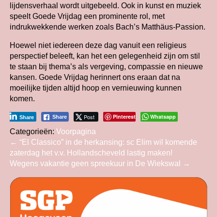
lijdensverhaal wordt uitgebeeld. Ook in kunst en muziek
speelt Goede Vrijdag een prominente rol, met
indrukwekkende werken zoals Bach’s Matthäus-Passion.
Hoewel niet iedereen deze dag vanuit een religieus
perspectief beleeft, kan het een gelegenheid zijn om stil
te staan bij thema’s als vergeving, compassie en nieuwe
kansen. Goede Vrijdag herinnert ons eraan dat na
moeilijke tijden altijd hoop en vernieuwing kunnen
komen.
Post
Pinterest
Whatsapp
Share
Share
Categorieën:
Voorpagina
Bericht
←
“El Classico” in de herkansing: sc Elim wil komende
zaterdag het v.v. Hollandscheveld lastig maken!
navigatie
Wegens vakantie geen spreekuur in De Wiekswal
→