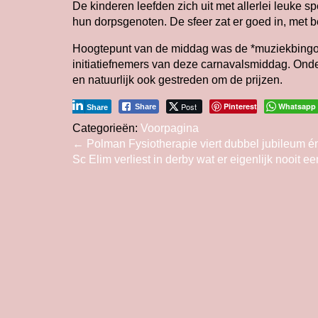
De kinderen leefden zich uit met allerlei leuke s
hun dorpsgenoten. De sfeer zat er goed in, met
Hoogtepunt van de middag was de *muziekbingo, 
initiatiefnemers van deze carnavalsmiddag. Onder
en natuurlijk ook gestreden om de prijzen.
Post
Pinterest
Whatsapp
Share
Share
Categorieën:
Voorpagina
Bericht
←
Polman Fysiotherapie viert dubbel jubileum én 
Sc Elim verliest in derby wat er eigenlijk nooit e
navigatie