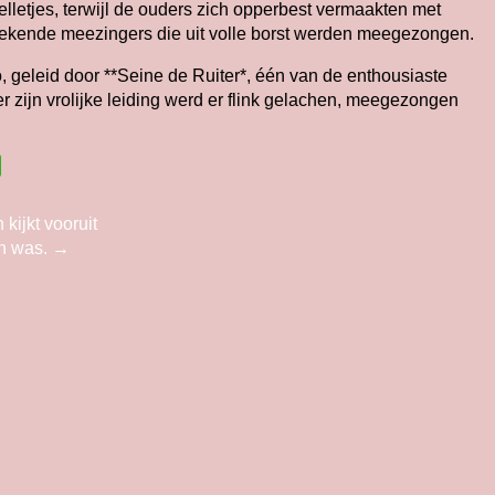
pelletjes, terwijl de ouders zich opperbest vermaakten met
 bekende meezingers die uit volle borst werden meegezongen.
geleid door **Seine de Ruiter*, één van de enthousiaste
 zijn vrolijke leiding werd er flink gelachen, meegezongen
kijkt vooruit
en was.
→