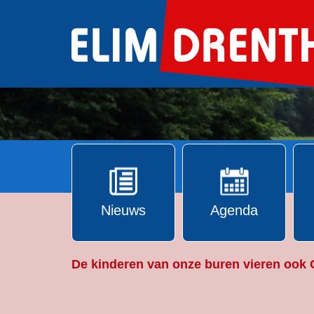
Ga
naar
de
inhoud
Nieuws
Agenda
De kinderen van onze buren vieren ook 