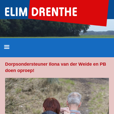
Ga
naar
de
inhoud
Dorpsondersteuner Ilona van der Weide en PB
doen oproep!