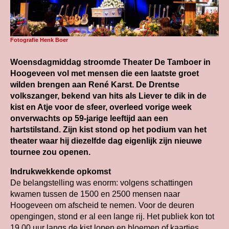
Fotografie Henk Boer
Woensdagmiddag stroomde Theater De Tamboer in
Hoogeveen vol met mensen die een laatste groet
wilden brengen aan René Karst. De Drentse
volkszanger, bekend van hits als Liever te dik in de
kist en Atje voor de sfeer, overleed vorige week
onverwachts op 59-jarige leeftijd aan een
hartstilstand. Zijn kist stond op het podium van het
theater waar hij diezelfde dag eigenlijk zijn nieuwe
tournee zou openen.
Indrukwekkende opkomst
De belangstelling was enorm: volgens schattingen
kwamen tussen de 1500 en 2500 mensen naar
Hoogeveen om afscheid te nemen. Voor de deuren
opengingen, stond er al een lange rij. Het publiek kon tot
19.00 uur langs de kist lopen en bloemen of kaartjes