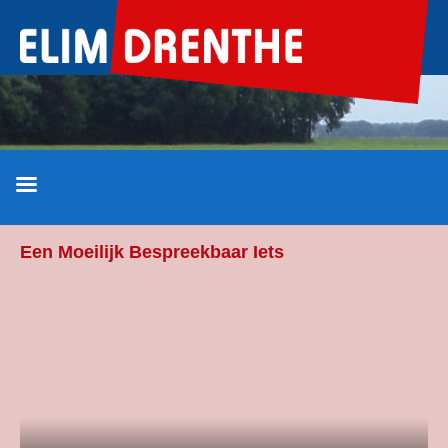
Ga
naar
de
inhoud
Een Moeilijk Bespreekbaar Iets