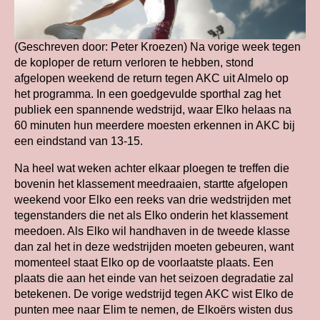
(Geschreven door: Peter Kroezen) Na vorige week tegen
de koploper de return verloren te hebben, stond
afgelopen weekend de return tegen AKC uit Almelo op
het programma. In een goedgevulde sporthal zag het
publiek een spannende wedstrijd, waar Elko helaas na
60 minuten hun meerdere moesten erkennen in AKC bij
een eindstand van 13-15.
Na heel wat weken achter elkaar ploegen te treffen die
bovenin het klassement meedraaien, startte afgelopen
weekend voor Elko een reeks van drie wedstrijden met
tegenstanders die net als Elko onderin het klassement
meedoen. Als Elko wil handhaven in de tweede klasse
dan zal het in deze wedstrijden moeten gebeuren, want
momenteel staat Elko op de voorlaatste plaats. Een
plaats die aan het einde van het seizoen degradatie zal
betekenen. De vorige wedstrijd tegen AKC wist Elko de
punten mee naar Elim te nemen, de Elkoërs wisten dus