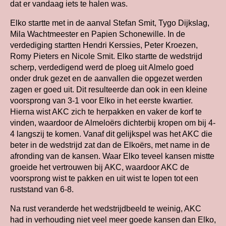
dat er vandaag iets te halen was.
Elko startte met in de aanval Stefan Smit, Tygo Dijkslag,
Mila Wachtmeester en Papien Schonewille. In de
verdediging startten Hendri Kerssies, Peter Kroezen,
Romy Pieters en Nicole Smit. Elko startte de wedstrijd
scherp, verdedigend werd de ploeg uit Almelo goed
onder druk gezet en de aanvallen die opgezet werden
zagen er goed uit. Dit resulteerde dan ook in een kleine
voorsprong van 3-1 voor Elko in het eerste kwartier.
Hierna wist AKC zich te herpakken en vaker de korf te
vinden, waardoor de Almeloërs dichterbij kropen om bij 4-
4 langszij te komen. Vanaf dit gelijkspel was het AKC die
beter in de wedstrijd zat dan de Elkoërs, met name in de
afronding van de kansen. Waar Elko teveel kansen mistte
groeide het vertrouwen bij AKC, waardoor AKC de
voorsprong wist te pakken en uit wist te lopen tot een
ruststand van 6-8.
Na rust veranderde het wedstrijdbeeld te weinig, AKC
had in verhouding niet veel meer goede kansen dan Elko,