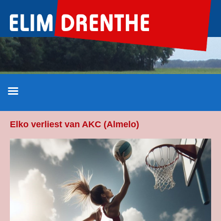
Ga
naar
de
inhoud
Elko verliest van AKC (Almelo)