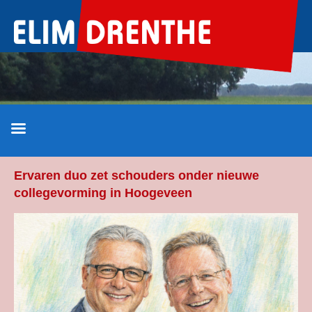
Ga
naar
de
inhoud
Ervaren duo zet schouders onder nieuwe
collegevorming in Hoogeveen