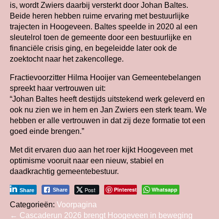
is, wordt Zwiers daarbij versterkt door Johan Baltes.
Beide heren hebben ruime ervaring met bestuurlijke
trajecten in Hoogeveen. Baltes speelde in 2020 al een
sleutelrol toen de gemeente door een bestuurlijke en
financiële crisis ging, en begeleidde later ook de
zoektocht naar het zakencollege.
Fractievoorzitter Hilma Hooijer van Gemeentebelangen
spreekt haar vertrouwen uit:
“Johan Baltes heeft destijds uitstekend werk geleverd en
ook nu zien we in hem en Jan Zwiers een sterk team. We
hebben er alle vertrouwen in dat zij deze formatie tot een
goed einde brengen.”
Met dit ervaren duo aan het roer kijkt Hoogeveen met
optimisme vooruit naar een nieuw, stabiel en
daadkrachtig gemeentebestuur.
Post
Pinterest
Whatsapp
Share
Share
Categorieën:
Voorpagina
Bericht
←
Cascaderun 2026 brengt Hoogeveen in beweging