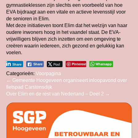
gymnastieklessen zijn slechts een voorbeeld van hoe
EVA bijdraagt aan een vitale en actieve levensstijl voor
de senioren in Elim.
Met deze initiatieven toont Elim dat het welzijn van haar
oudere inwoners hoog in het vaandel staat. De EVA-
vrijwilligers blijven zich inzetten om een omgeving te
creëren waarin iedereen, zich gezond en gelukkig kan
voelen.
Post
Pinterest
Whatsapp
Share
Share
Categorieën:
Voorpagina
Bericht
←
Gemeente Hoogeveen organiseert inloopavond over
fietspad Carstensdijk
navigatie
Over Elim en de rest van Nederland – Deel 2
→