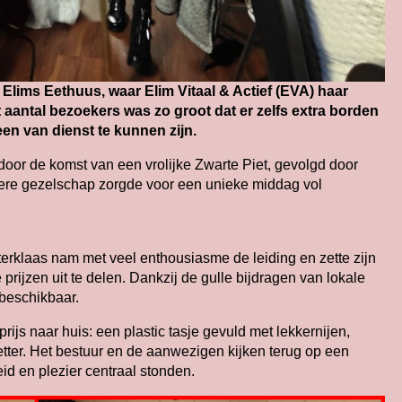
 Elims Eethuus, waar Elim Vitaal & Actief (EVA) haar
t aantal bezoekers was zo groot dat er zelfs extra borden
n van dienst te kunnen zijn.
door de komst van een vrolijke Zwarte Piet, gevolgd door
dere gezelschap zorgde voor een unieke middag vol
terklaas nam met veel enthousiasme de leiding en zette zijn
prijzen uit te delen. Dankzij de gulle bijdragen van lokale
beschikbaar.
rijs naar huis: een plastic tasje gevuld met lekkernijen,
etter. Het bestuur en de aanwezigen kijken terug op een
id en plezier centraal stonden.