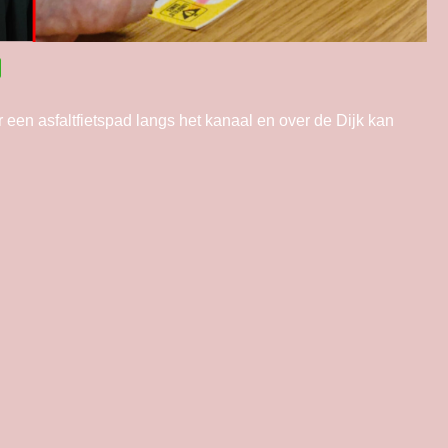
en asfaltfietspad langs het kanaal en over de Dijk kan