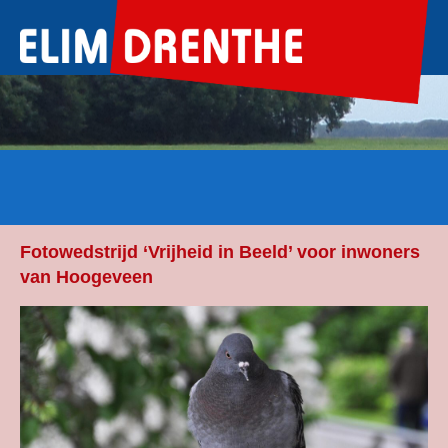
Ga
naar
de
inhoud
Fotowedstrijd ‘Vrijheid in Beeld’ voor inwoners
van Hoogeveen