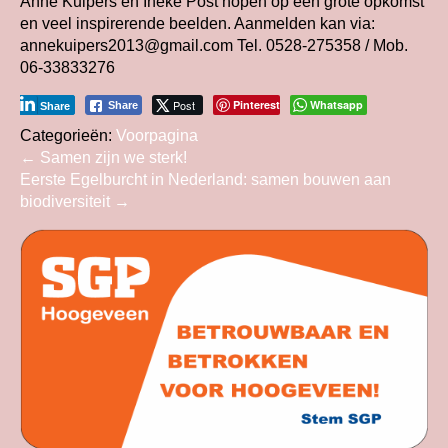
Anne Kuipers en Ineke Post hopen op een grote opkomst
en veel inspirerende beelden. Aanmelden kan via:
annekuipers2013@gmail.com Tel. 0528-275358 / Mob.
06-33833276
Post
Pinterest
Whatsapp
Share
Share
Categorieën:
Voorpagina
Bericht
←
Samen zijn we sterk!
Eerste Egelburcht in Nederland: samen bouwen aan
navigatie
biodiversiteit
→