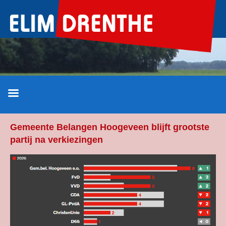
Ga
naar
de
inhoud
Gemeente Belangen Hoogeveen blijft grootste
partij na verkiezingen