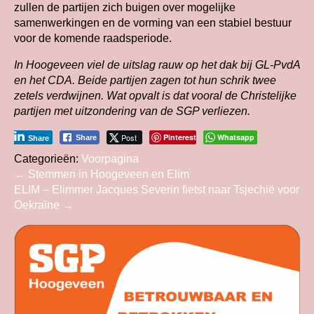
zullen de partijen zich buigen over mogelijke
samenwerkingen en de vorming van een stabiel bestuur
voor de komende raadsperiode.
In Hoogeveen viel de uitslag rauw op het dak bij GL‑PvdA
en het CDA. Beide partijen zagen tot hun schrik twee
zetels verdwijnen. Wat opvalt is dat vooral de Christelijke
partijen met uitzondering van de SGP verliezen.
Post
Pinterest
Whatsapp
Share
Share
Categorieën:
Voorpagina
Bericht
←
Stemmen in Hoogeveen en Elim
ELIM – Elimmer Jacques Severin fietst naar Tsjechië voor
navigatie
Oekraïne
→