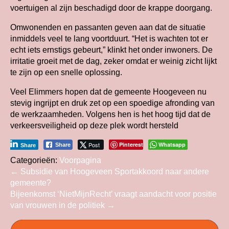
voertuigen al zijn beschadigd door de krappe doorgang.
Omwonenden en passanten geven aan dat de situatie
inmiddels veel te lang voortduurt. “Het is wachten tot er
echt iets ernstigs gebeurt,” klinkt het onder inwoners. De
irritatie groeit met de dag, zeker omdat er weinig zicht lijkt
te zijn op een snelle oplossing.
Veel Elimmers hopen dat de gemeente Hoogeveen nu
stevig ingrijpt en druk zet op een spoedige afronding van
de werkzaamheden. Volgens hen is het hoog tijd dat de
verkeersveiligheid op deze plek wordt hersteld
Post
Pinterest
Whatsapp
Share
Share
Categorieën:
Voorpagina
Bericht
←
Subsidie van Hoogeveen Sportakkoord naar andere
gemeente?
navigatie
Bijeenkomst ‘NietMijnRecht’ vraagt aandacht voor positie
van vrouwen in de politiek
→