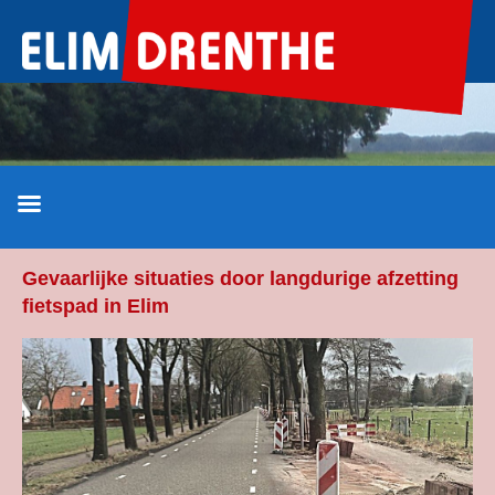
Ga
naar
de
inhoud
Gevaarlijke situaties door langdurige afzetting
fietspad in Elim