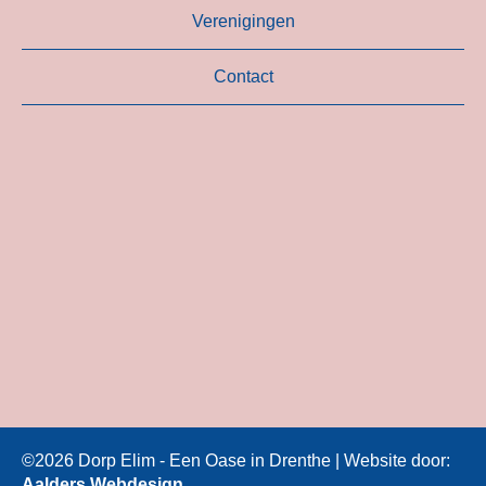
Verenigingen
Contact
©2026 Dorp Elim - Een Oase in Drenthe | Website door:
Aalders Webdesign