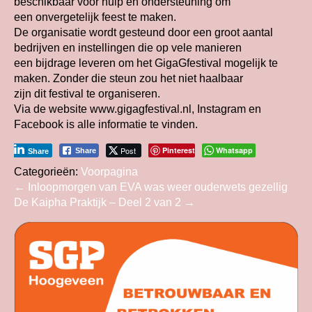
beschikbaar voor hulp en ondersteuning om
een onvergetelijk feest te maken.
De organisatie wordt gesteund door een groot aantal
bedrijven en instellingen die op vele manieren
een bijdrage leveren om het GigaGfestival mogelijk te
maken. Zonder die steun zou het niet haalbaar
zijn dit festival te organiseren.
Via de website www.gigagfestival.nl, Instagram en
Facebook is alle informatie te vinden.
Post
Pinterest
Whatsapp
Share
Share
Categorieën:
Voorpagina
Bericht
←
Inloopmorgen van EVA was weer ouderwets gezellig
De Kaipha Praktijk – Deel 2 van 2
→
navigatie