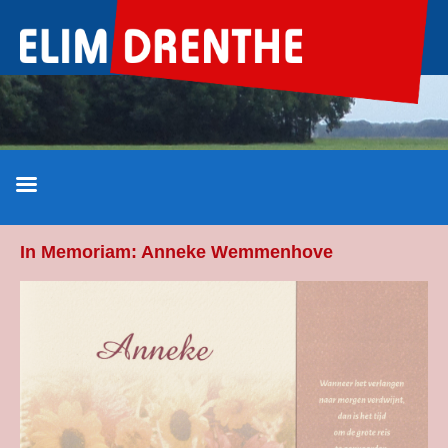
Ga
naar
de
inhoud
In Memoriam: Anneke Wemmenhove