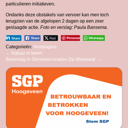
particulieren initiatieven.
Ondanks deze obstakels van vervoer kan men toch
terugzien van de afgelopen 2 dagen op een zeer
geslaagde actie.
Foto en verslag: Paula Bansema.
Post
Pinterest
Whatsapp
Share
Share
Categorieën:
Voorpagina
Bericht
←
Natuur in leven
Burendag in Seniorencomplex De Wiekswal
→
navigatie