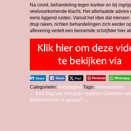
Na covid, behandeling tegen kanker en bij ingr
veelvoorkomende klacht. Het allerlaatste advies
eens liggend rusten. Vanuit het idee dat mense
drup raken, richten behandelingen zich eerder o
aflevering vertelt een beroemde schrijfster hier al
Post
Pinterest
Whatsapp
Share
Share
Categorieën:
Voorpagina
Tags:
Vermoeidheid
Bericht
←
Een Dag van Vreugde: Ouderen Genieten van 
Bloemencorso in gevaar?
→
navigatie