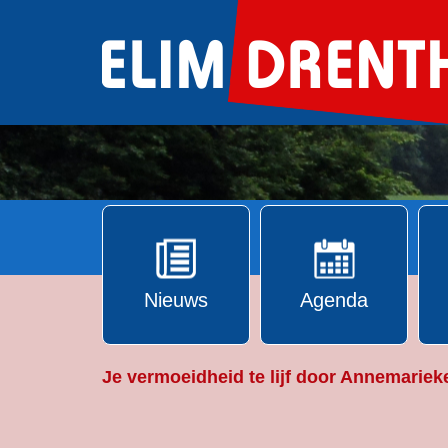
Ga
naar
de
inhoud
Nieuws
Agenda
Je vermoeidheid te lijf door Annemariek