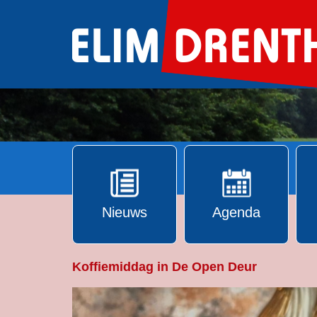
Ga
naar
de
inhoud
Nieuws
Agenda
Koffiemiddag in De Open Deur