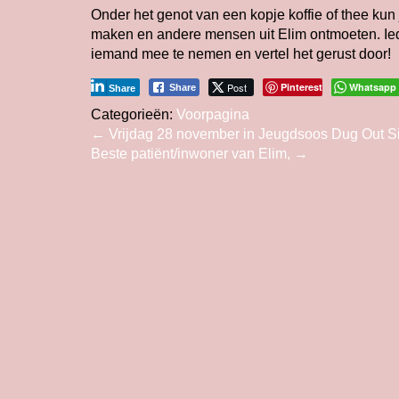
Onder het genot van een kopje koffie of thee ku
maken en andere mensen uit Elim ontmoeten. Ied
iemand mee te nemen en vertel het gerust door!
Post
Pinterest
Whatsapp
Share
Share
Categorieën:
Voorpagina
Bericht
←
Vrijdag 28 november in Jeugdsoos Dug Out S
Beste patiënt/inwoner van Elim,
→
navigatie