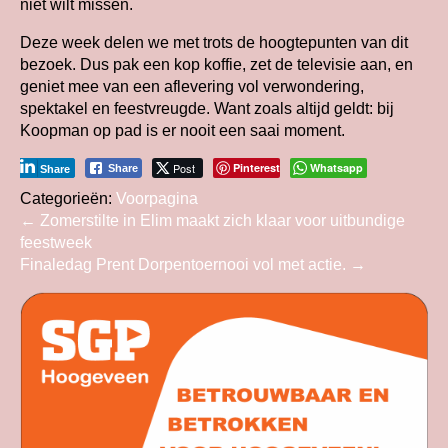
niet wilt missen.
Deze week delen we met trots de hoogtepunten van dit
bezoek. Dus pak een kop koffie, zet de televisie aan, en
geniet mee van een aflevering vol verwondering,
spektakel en feestvreugde. Want zoals altijd geldt: bij
Koopman op pad is er nooit een saai moment.
Post
Pinterest
Whatsapp
Share
Share
Categorieën:
Voorpagina
Bericht
←
Zomerstilte in Elim maakt zich klaar voor uitbundige
feestweek
navigatie
Finaledag Prent Dorpentoernooi vol met actie.
→