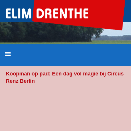
Ga
naar
de
inhoud
Koopman op pad: Een dag vol magie bij Circus
Renz Berlin