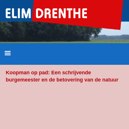
Ga
naar
de
inhoud
Koopman op pad: Een schrijvende
burgemeester en de betovering van de natuur