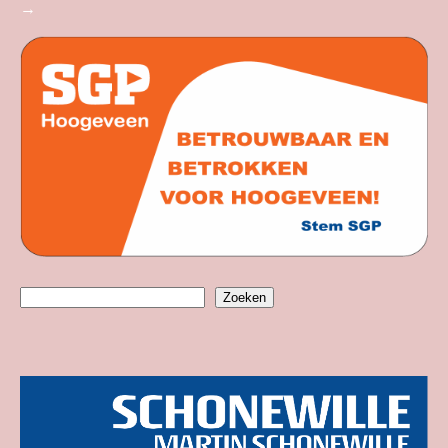
→
Zoeken
Zoeken