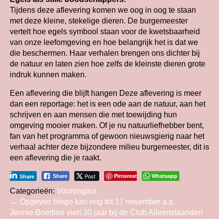
Tijdens deze aflevering komen we oog in oog te staan
met deze kleine, stekelige dieren. De burgemeester
vertelt hoe egels symbool staan voor de kwetsbaarheid
van onze leefomgeving en hoe belangrijk het is dat we
die beschermen. Haar verhalen brengen ons dichter bij
de natuur en laten zien hoe zelfs de kleinste dieren grote
indruk kunnen maken.
Een aflevering die blijft hangen Deze aflevering is meer
dan een reportage: het is een ode aan de natuur, aan het
schrijven en aan mensen die met toewijding hun
omgeving mooier maken. Of je nu natuurliefhebber bent,
fan van het programma of gewoon nieuwsgierig naar het
verhaal achter deze bijzondere milieu burgemeester, dit is
een aflevering die je raakt.
Post
Pinterest
Whatsapp
Share
Share
Categorieën:
Voorpagina
Bericht
←
Opgeven bingo kan nog tot 17 november a.s.
Jennie Boertien viert 30 jaar bij de Club Alleenstaanden
navigatie