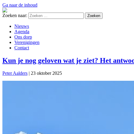
Ga naar de inhoud
Zoeken naar:
Nieuws
Agenda
Ons dorp
Verenigingen
Contact
Kun je nog geloven wat je ziet? Het antwoo
Peter Aalders
|
23 oktober 2025