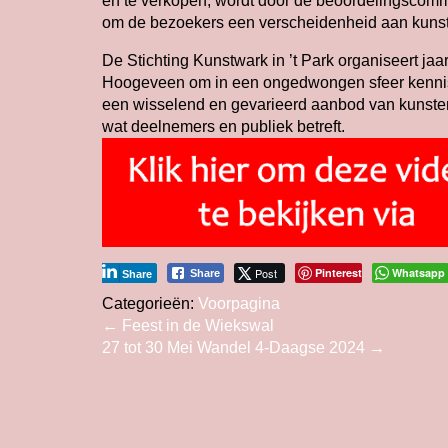
en te verkopen, wordt door de beoordelingscomm
om de bezoekers een verscheidenheid aan kunst
De Stichting Kunstwark in ’t Park organiseert jaar
Hoogeveen om in een ongedwongen sfeer kennis t
een wisselend en gevarieerd aanbod van kunstena
wat deelnemers en publiek betreft.
Post
Pinterest
Whatsapp
Share
Share
Categorieën:
Voorpagina
Bericht
←
Feest in de Wiekswal
27 tot 30 Mei Wandel 4-Daagse 2024
→
navigatie