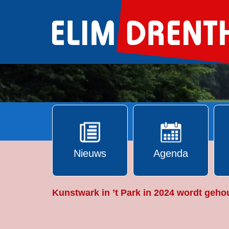
Ga
naar
de
inhoud
Nieuws
Agenda
Kunstwark in ’t Park in 2024 wordt geho