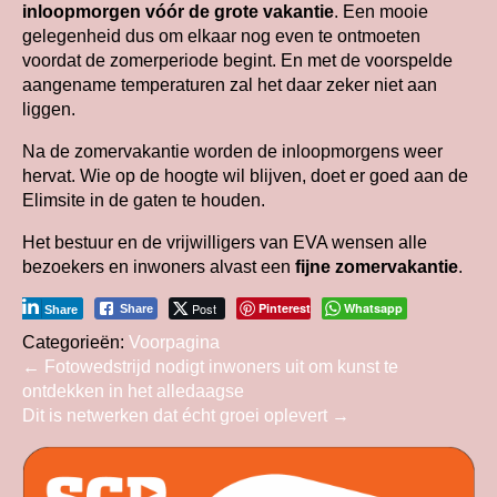
inloopmorgen vóór de grote vakantie
. Een mooie
gelegenheid dus om elkaar nog even te ontmoeten
voordat de zomerperiode begint. En met de voorspelde
aangename temperaturen zal het daar zeker niet aan
liggen.
Na de zomervakantie worden de inloopmorgens weer
hervat. Wie op de hoogte wil blijven, doet er goed aan de
Elimsite in de gaten te houden.
Het bestuur en de vrijwilligers van EVA wensen alle
bezoekers en inwoners alvast een
fijne zomervakantie
.
Post
Pinterest
Whatsapp
Share
Share
Categorieën:
Voorpagina
Bericht
←
Fotowedstrijd nodigt inwoners uit om kunst te
ontdekken in het alledaagse
navigatie
Dit is netwerken dat écht groei oplevert
→