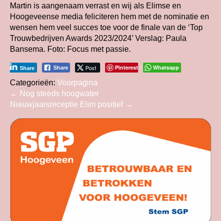
Martin is aangenaam verrast en wij als Elimse en
Hoogeveense media feliciteren hem met de nominatie en
wensen hem veel succes toe voor de finale van de ‘Top
Trouwbedrijven Awards 2023/2024’ Verslag: Paula
Bansema. Foto: Focus met passie.
Post
Pinterest
Whatsapp
Share
Share
Categorieën:
Voorpagina
Bericht
←
Nog steeds hoogwater
Nieuwjaarsreceptie Elim positief
→
navigatie