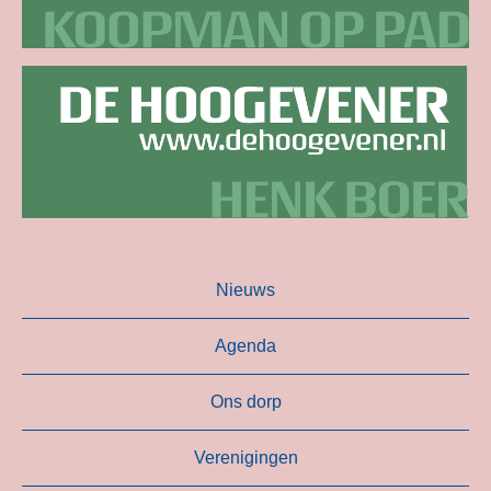
Nieuws
Agenda
Ons dorp
Verenigingen