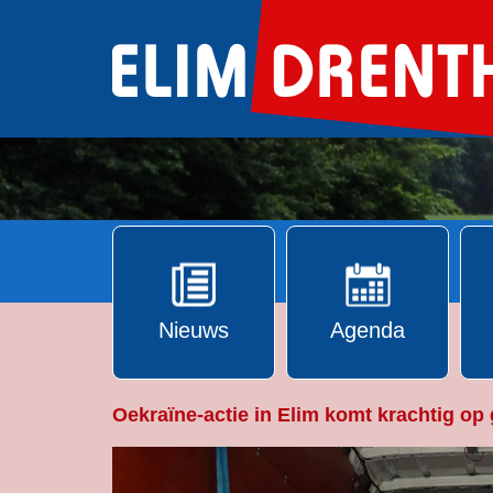
Ga
naar
de
inhoud
Nieuws
Agenda
Oekraïne-actie in Elim komt krachtig op