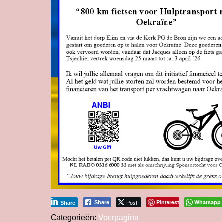
Post
Pinterest
Whatsapp
Share
Share
Categorieën:
Voorpagina