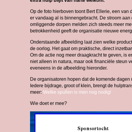
extra hulp blijft van harte welkom.
Op de foto hierboven toont Bert Ellerie, een van 
er vandaag al is binnengebracht. De stroom aan g
omliggende dorpen melden zich steeds meer mens
betrokkenheid geeft de organisatie nieuwe energ
Onderstaande afbeelding laat zien welke product
de oorlog. Het gaat om praktische, direct inzetba
Om de actie nog meer draagkracht te geven, is e
niet alleen in natura, maar ook financiële steun 
eveneens in de afbeelding hieronder.
De organisatoren hopen dat de komende dagen n
Iedere bijdrage, groot of klein, brengt de hulptr
meer:
Welke spullen is men nog nodig!
Wie doet er mee?