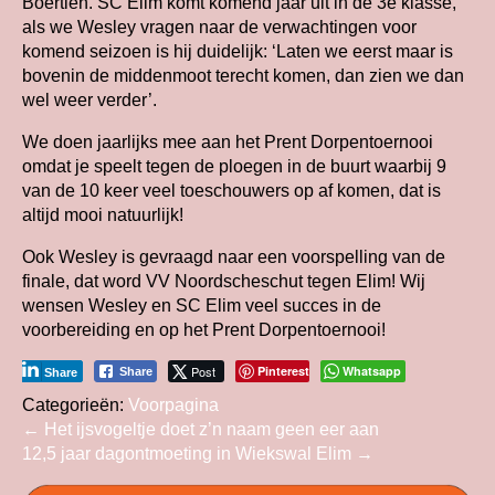
Boertien. SC Elim komt komend jaar uit in de 3e klasse,
als we Wesley vragen naar de verwachtingen voor
komend seizoen is hij duidelijk: ‘Laten we eerst maar is
bovenin de middenmoot terecht komen, dan zien we dan
wel weer verder’.
We doen jaarlijks mee aan het Prent Dorpentoernooi
omdat je speelt tegen de ploegen in de buurt waarbij 9
van de 10 keer veel toeschouwers op af komen, dat is
altijd mooi natuurlijk!
Ook Wesley is gevraagd naar een voorspelling van de
finale, dat word VV Noordscheschut tegen Elim! Wij
wensen Wesley en SC Elim veel succes in de
voorbereiding en op het Prent Dorpentoernooi!
Post
Pinterest
Whatsapp
Share
Share
Categorieën:
Voorpagina
Bericht
←
Het ijsvogeltje doet z’n naam geen eer aan
12,5 jaar dagontmoeting in Wiekswal Elim
→
navigatie