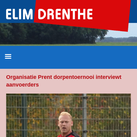
Ga
naar
de
inhoud
Organisatie Prent dorpentoernooi interviewt
aanvoerders