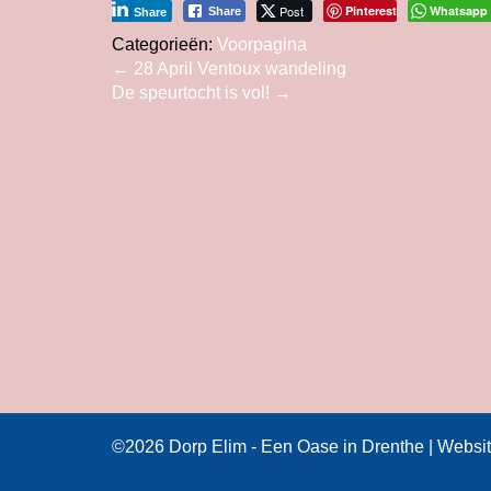
Post
Pinterest
Whatsapp
Share
Share
Categorieën:
Voorpagina
Bericht
←
28 April Ventoux wandeling
De speurtocht is vol!
→
navigatie
©2026 Dorp Elim - Een Oase in Drenthe | Websi