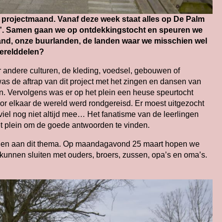
 projectmaand. Vanaf deze week staat alles op De Palm
en”. Samen gaan we op ontdekkingstocht en speuren we
land, onze buurlanden, de landen waar we misschien wel
werelddelen?
er andere culturen, de kleding, voedsel, gebouwen of
de aftrap van dit project met het zingen en dansen van
en. Vervolgens was er op het plein een heuse speurtocht
door elkaar de wereld werd rondgereisd. Er moest uitgezocht
viel nog niet altijd mee… Het fanatisme van de leerlingen
het plein om de goede antwoorden te vinden.
den aan dit thema. Op maandagavond 25 maart hopen we
te kunnen sluiten met ouders, broers, zussen, opa’s en oma’s.