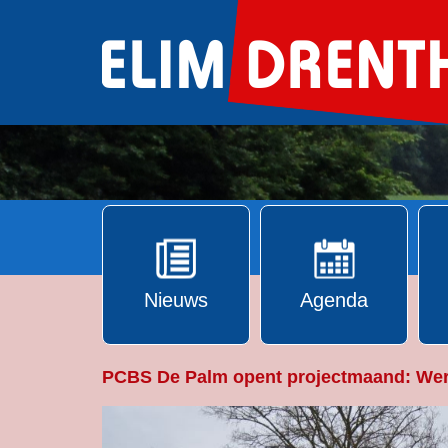
Ga
naar
de
inhoud
Nieuws
Agenda
PCBS De Palm opent projectmaand: Wer