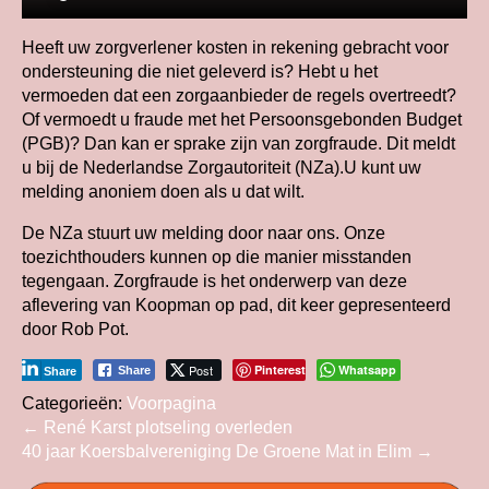
Heeft uw zorgverlener kosten in rekening gebracht voor
ondersteuning die niet geleverd is? Hebt u het
vermoeden dat een zorgaanbieder de regels overtreedt?
Of vermoedt u fraude met het Persoonsgebonden Budget
(PGB)? Dan kan er sprake zijn van zorgfraude. Dit meldt
u bij de Nederlandse Zorgautoriteit (NZa).U kunt uw
melding anoniem doen als u dat wilt.
De NZa stuurt uw melding door naar ons. Onze
toezichthouders kunnen op die manier misstanden
tegengaan. Zorgfraude is het onderwerp van deze
aflevering van Koopman op pad, dit keer gepresenteerd
door Rob Pot.
Post
Pinterest
Whatsapp
Share
Share
Categorieën:
Voorpagina
Bericht
←
René Karst plotseling overleden
40 jaar Koersbalvereniging De Groene Mat in Elim
→
navigatie