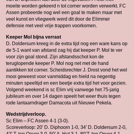
moeite worden gekeerd n tot corner worden verwerkt. FC
Assen probeerde nog wel een goal te maken maar met
veel kunst en vliegwerk werd dit door de Elimmer
defensie met veel vrije trappen voorkomen.
Keeper Mol bijna verrast
D. Doldersum kreeg in de extra tijd nog een ware kans op
de 5-1 want van afstand zag hij dat keeper P. Mol te ver
voor zijn goal stond. Zijn afstandsschot kon de
teruglopende keeper P. Mol nog net met de hand
aantikken tot corner. Scheidsrechter J. Drost vond het wel
mooi geweest voor vanmiddag en hield na negentig
minuten speeltijd en een beetje extra tijd het voor gezien.
Volgend weekend is sc Elim vrij vanwege het 75-jarig
jubileum en over 14 dagen speelt het weer thuis tegen
rode lantaarndrager Damacota uit Nieuwe Pekela.
Wedstrijdverloop.
Sc Elim – FC Assen 4-1 (3-0).
Scoreverloop: 20’ D. Diphoorn 1-0, 34’ D. Doldersum 2-0,
42’ T. ten Oever 3-0, 50’ A. Hut 3-1, 80’T. ten Oever 4-1.