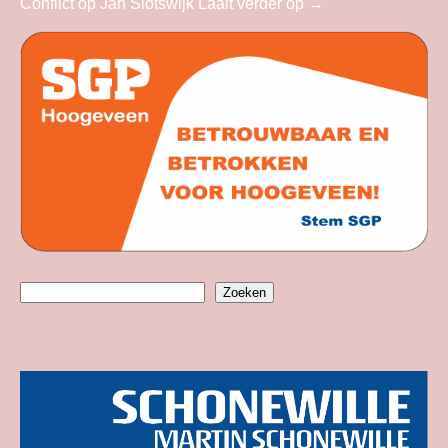
Conflict op Jan Slotswijk Laait verder op
→
Zoeken
Zoeken