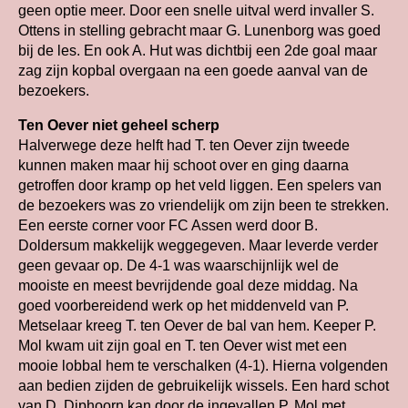
geen optie meer. Door een snelle uitval werd invaller S.
Ottens in stelling gebracht maar G. Lunenborg was goed
bij de les. En ook A. Hut was dichtbij een 2de goal maar
zag zijn kopbal overgaan na een goede aanval van de
bezoekers.
Ten Oever niet geheel scherp
Halverwege deze helft had T. ten Oever zijn tweede
kunnen maken maar hij schoot over en ging daarna
getroffen door kramp op het veld liggen. Een spelers van
de bezoekers was zo vriendelijk om zijn been te strekken.
Een eerste corner voor FC Assen werd door B.
Doldersum makkelijk weggegeven. Maar leverde verder
geen gevaar op. De 4-1 was waarschijnlijk wel de
mooiste en meest bevrijdende goal deze middag. Na
goed voorbereidend werk op het middenveld van P.
Metselaar kreeg T. ten Oever de bal van hem. Keeper P.
Mol kwam uit zijn goal en T. ten Oever wist met een
mooie lobbal hem te verschalken (4-1). Hierna volgenden
aan bedien zijden de gebruikelijk wissels. Een hard schot
van D. Diphoorn kan door de ingevallen P. Mol met