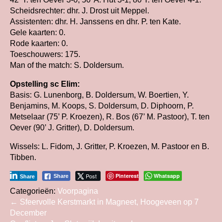
Scheidsrechter: dhr. J. Drost uit Meppel.
Assistenten: dhr. H. Janssens en dhr. P. ten Kate.
Gele kaarten: 0.
Rode kaarten: 0.
Toeschouwers: 175.
Man of the match: S. Doldersum.
Opstelling sc Elim:
Basis: G. Lunenborg, B. Doldersum, W. Boertien, Y.
Benjamins, M. Koops, S. Doldersum, D. Diphoorn, P.
Metselaar (75’ P. Kroezen), R. Bos (67’ M. Pastoor), T. ten
Oever (90’ J. Gritter), D. Doldersum.
Wissels: L. Fidom, J. Gritter, P. Kroezen, M. Pastoor en B.
Tibben.
Post
Pinterest
Whatsapp
Share
Share
Categorieën:
Voorpagina
Bericht
←
Sfeervolle Kerstmarkt in Magneet, Hoogeveen op 7
December
navigatie