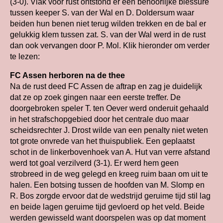
(3-0). Vlak voor rust ontstond er een behoorlijke blessure
tussen keeper S. van der Wal en D. Doldersum waar
beiden hun benen niet terug wilden trekken en de bal er
gelukkig klem tussen zat. S. van der Wal werd in de rust
dan ook vervangen door P. Mol. Klik hieronder om verder
te lezen:
FC Assen herboren na de thee
Na de rust deed FC Assen de aftrap en zag je duidelijk
dat ze op zoek gingen naar een eerste treffer. De
doorgebroken speler T. ten Oever werd onderuit gehaald
in het strafschopgebied door het centrale duo maar
scheidsrechter J. Drost wilde van een penalty niet weten
tot grote onvrede van het thuispubliek. Een geplaatst
schot in de linkerbovenhoek van A. Hut van verre afstand
werd tot goal verzilverd (3-1). Er werd hem geen
strobreed in de weg gelegd en kreeg ruim baan om uit te
halen. Een botsing tussen de hoofden van M. Slomp en
R. Bos zorgde ervoor dat de wedstrijd geruime tijd stil lag
en beide lagen geruime tijd gevloerd op het veld. Beide
werden gewisseld want doorspelen was op dat moment