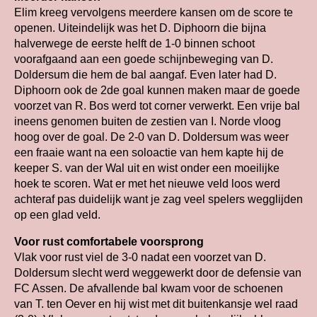
Elim kreeg vervolgens meerdere kansen om de score te
openen. Uiteindelijk was het D. Diphoorn die bijna
halverwege de eerste helft de 1-0 binnen schoot
voorafgaand aan een goede schijnbeweging van D.
Doldersum die hem de bal aangaf. Even later had D.
Diphoorn ook de 2de goal kunnen maken maar de goede
voorzet van R. Bos werd tot corner verwerkt. Een vrije bal
ineens genomen buiten de zestien van I. Norde vloog
hoog over de goal. De 2-0 van D. Doldersum was weer
een fraaie want na een soloactie van hem kapte hij de
keeper S. van der Wal uit en wist onder een moeilijke
hoek te scoren. Wat er met het nieuwe veld loos werd
achteraf pas duidelijk want je zag veel spelers wegglijden
op een glad veld.
Voor rust comfortabele voorsprong
Vlak voor rust viel de 3-0 nadat een voorzet van D.
Doldersum slecht werd weggewerkt door de defensie van
FC Assen. De afvallende bal kwam voor de schoenen
van T. ten Oever en hij wist met dit buitenkansje wel raad