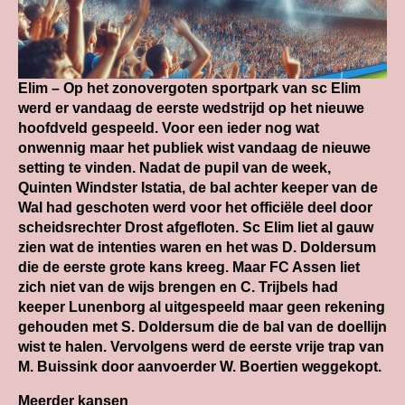
Elim – Op het zonovergoten sportpark van sc Elim
werd er vandaag de eerste wedstrijd op het nieuwe
hoofdveld gespeeld. Voor een ieder nog wat
onwennig maar het publiek wist vandaag de nieuwe
setting te vinden. Nadat de pupil van de week,
Quinten Windster Istatia, de bal achter keeper van de
Wal had geschoten werd voor het officiële deel door
scheidsrechter Drost afgefloten. Sc Elim liet al gauw
zien wat de intenties waren en het was D. Doldersum
die de eerste grote kans kreeg. Maar FC Assen liet
zich niet van de wijs brengen en C. Trijbels had
keeper Lunenborg al uitgespeeld maar geen rekening
gehouden met S. Doldersum die de bal van de doellijn
wist te halen. Vervolgens werd de eerste vrije trap van
M. Buissink door aanvoerder W. Boertien weggekopt.
Meerder kansen