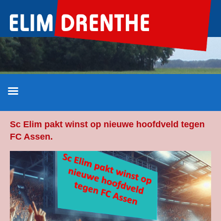
Ga
naar
de
inhoud
Sc Elim pakt winst op nieuwe hoofdveld tegen
FC Assen.