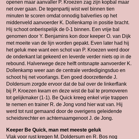
openen maar aanvaller P. Kroezen zag zijn kopbal maar
net over gaan. De tegenpartij wist wel binnen tien
minuten te scoren omdat onnodig balverlies op het
middenveld aanvoerder K. Dollenkamp in positie bracht.
Hij schoot onberispelijk de 0-1 binnen. Een vrije bal
genomen door Y. Benjamins kon door keeper O. van Dijk
met moeite van de lijn worden gepakt. Even later had hij
het geluk mee want een schot van P. Kroezen werd door
de onderkant lat gekeerd en leverde verder niets op in de
rebound. Halverwege deze helft ontsnapte aanvoerder K.
Dollenkamp weer aan de centrale verdedigingsduo en
schoot hij net voorlangs. Een goed doorzettende J.
Doldersum zorgde ervoor dat de bal over de linkerflank
bij P. Kroezen kwam en deze wist de bal te promoveren
tot gelijkmaker (1-1). Be Quick kreeg enkel vrije trappen
te nemen en trainer R. de Jong vond hier wat van. Hij
werd tot rust gemaand door de overigens geleidende
scheidsrechter en achternaamgenoot J. de Jong.
Keeper Be Quick, man met meeste geluk
Vlak voor rust kregen M. Doldersum en R. Bos nog