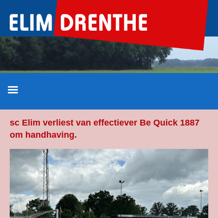
Ga
naar
de
inhoud
sc Elim verliest van effectiever Be Quick 1887
om handhaving.