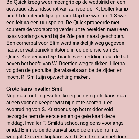
Be Quick kreeg weer meer grip op de wedstrijd en een
gewaagd afstandsschot van aanvoerder K. Dollenkamp
bracht de uiteindelijke genadeklap toe want de 1-3 was
een feit na een uur spelen. Be Quick probeerde met
counters de voorsprong verder uit te bereiden maar een
pass voorlangs werd bij de 2de paal naast geschoten.
Een cornerbal voor Elim werd makkelijk weg gegeven
nadat er wat paniek ontstond in de defensie van Be
Quick. Keeper van Dijk bracht weer redding door de bal
boven het hoofd van W. Boertien weg te tikken. Hierna
volgden de gebruikelijke wissels aan beide zijden en
mocht R. Smit zijn opwachting maken.
Grote kans Invaller Smit
Nog maar net in gevallen kreeg hij een grote kans maar
alleen voor de keeper wist hij niet te scoren. Een
overtreding van S. Kristeerius op het middenveld
bezorgde hem de eerste en enige gele kaart deze
middag. Invaller T. Smilda schoot nog eens voorlangs
omdat Elim volop de aanval speelde en veel ruimte
weggaf. Ook een kopkans van R. Smit kon simpel door