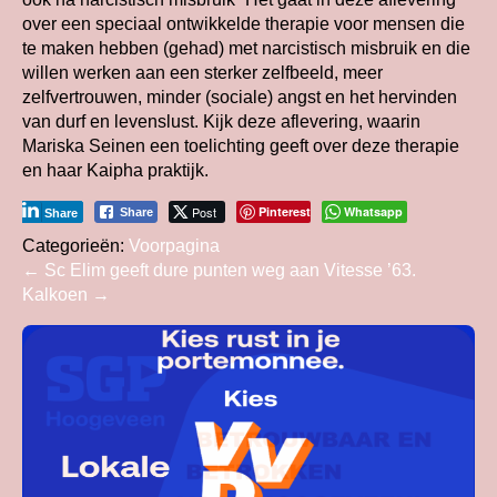
over een speciaal ontwikkelde therapie voor mensen die
te maken hebben (gehad) met narcistisch misbruik en die
willen werken aan een sterker zelfbeeld, meer
zelfvertrouwen, minder (sociale) angst en het hervinden
van durf en levenslust. Kijk deze aflevering, waarin
Mariska Seinen een toelichting geeft over deze therapie
en haar Kaipha praktijk.
Post
Pinterest
Whatsapp
Share
Share
Categorieën:
Voorpagina
Bericht
←
Sc Elim geeft dure punten weg aan Vitesse ’63.
Kalkoen
→
navigatie