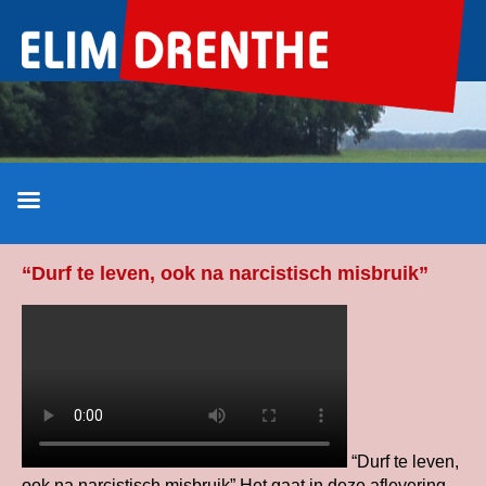
Ga
naar
de
inhoud
“Durf te leven, ook na narcistisch misbruik”
“Durf te leven,
ook na narcistisch misbruik” Het gaat in deze aflevering