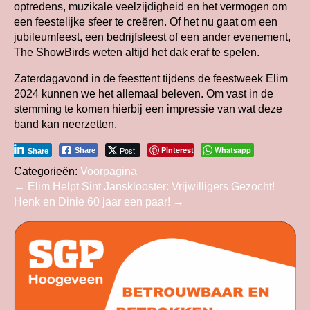
optredens, muzikale veelzijdigheid en het vermogen om
een feestelijke sfeer te creëren. Of het nu gaat om een
jubileumfeest, een bedrijfsfeest of een ander evenement,
The ShowBirds weten altijd het dak eraf te spelen.
Zaterdagavond in de feesttent tijdens de feestweek Elim
2024 kunnen we het allemaal beleven. Om vast in de
stemming te komen hierbij een impressie van wat deze
band kan neerzetten.
Post
Pinterest
Whatsapp
Share
Share
Categorieën:
Voorpagina
Bericht
←
Elim Helpt Sint Jansklooster: Vrijwilligers Gezocht!
Henk en Dinie 60 jaar een paar!
→
navigatie