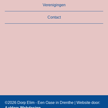
Verenigingen
Contact
©2026 Dorp Elim - Een Oase in Drenthe | Website door:
Aalders Webdesign