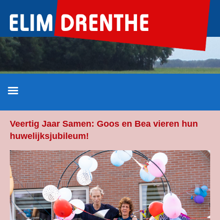
Ga
naar
de
inhoud
Veertig Jaar Samen: Goos en Bea vieren hun
huwelijksjubileum!