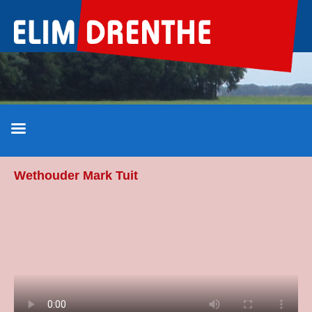
Ga
naar
de
inhoud
Wethouder Mark Tuit