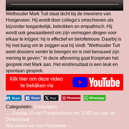
Wethouder Mark Tuit staat dicht bij de inwoners van
Hoogeveen. Hij wordt door collega’s omschreven als
bijzonder toegankelijk, betrokken en empathisch. Hij
wordt ook gewaardeerd om zijn vermogen dingen voor
elkaar te krijgen: hij is effectief en beloftetrouw. Daarbij is
hij niet bang om te zeggen wat hij vindt. “Wethouder Tuit
weet dossiers verder te brengen en is niet benauwd zijn
mening te geven.” In deze aflevering gaat Koopman het
gesprek met Mark aan. Het eindresultaat is een leuk en
spontaan gesprek.
Post
Pinterest
Whatsapp
Share
Share
Categorieën:
Voorpagina
Bericht
←
Zondag 19 mei Parapludienst om 10:00 uur aan de
Dorpsstraat
navigatie
Wat vieren we met Pinksteren
→