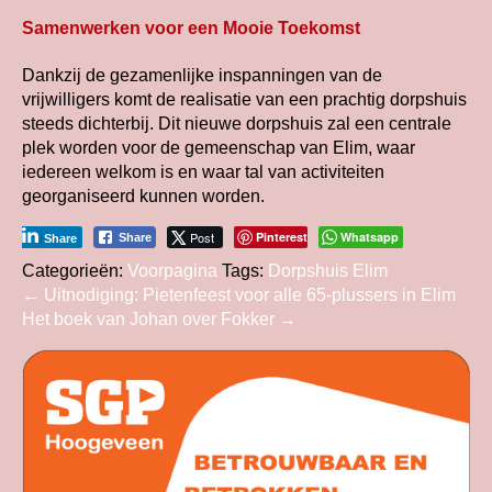
Samenwerken voor een Mooie Toekomst
Dankzij de gezamenlijke inspanningen van de
vrijwilligers komt de realisatie van een prachtig dorpshuis
steeds dichterbij. Dit nieuwe dorpshuis zal een centrale
plek worden voor de gemeenschap van Elim, waar
iedereen welkom is en waar tal van activiteiten
georganiseerd kunnen worden.
Post
Pinterest
Whatsapp
Share
Share
Categorieën:
Voorpagina
Tags:
Dorpshuis Elim
Bericht
←
Uitnodiging: Pietenfeest voor alle 65-plussers in Elim
Het boek van Johan over Fokker
→
navigatie