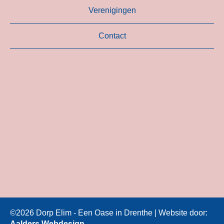
Verenigingen
Contact
©2026 Dorp Elim - Een Oase in Drenthe | Website door:
Aalders Webdesign