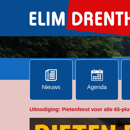
Ga
naar
de
inhoud
Nieuws
Agenda
Uitnodiging: Pietenfeest voor alle 65-plu