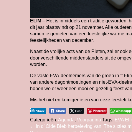
ELIM
– Het is inmiddels een traditie geworden: het
dit jaar plaatsvindt op 21 november. Alle oudere
samen te genieten van een feestelijke warme ma
feestelijkheden van december.
Naast de vrolijke acts van de Pieten, zal er ook 
door verschillende middenstanders uit de omgevin
worden.
De vaste EVA-deelnemers van de groep in ’t Eli
van andere dagontmoetingen en niet-EVA-deeln
hopen we er weer een mooi en gezellig feest va
Mis het niet en kom genieten van deze feestelijk
Post
Pinterest
Whatsapp
Share
Share
Categorieën:
Agenda
,
Voorpagina
Tags:
EVA Eli
Bericht
←
In d’ Olde Bieb herbeleving van ‘The sixties mu