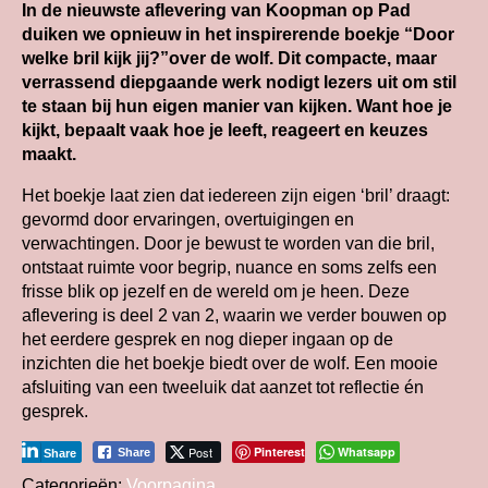
In de nieuwste aflevering van Koopman op Pad
duiken we opnieuw in het inspirerende boekje “Door
welke bril kijk jij?”over de wolf. Dit compacte, maar
verrassend diepgaande werk nodigt lezers uit om stil
te staan bij hun eigen manier van kijken. Want hoe je
kijkt, bepaalt vaak hoe je leeft, reageert en keuzes
maakt.
Het boekje laat zien dat iedereen zijn eigen ‘bril’ draagt:
gevormd door ervaringen, overtuigingen en
verwachtingen. Door je bewust te worden van die bril,
ontstaat ruimte voor begrip, nuance en soms zelfs een
frisse blik op jezelf en de wereld om je heen. Deze
aflevering is deel 2 van 2, waarin we verder bouwen op
het eerdere gesprek en nog dieper ingaan op de
inzichten die het boekje biedt over de wolf. Een mooie
afsluiting van een tweeluik dat aanzet tot reflectie én
gesprek.
Post
Pinterest
Whatsapp
Share
Share
Categorieën:
Voorpagina