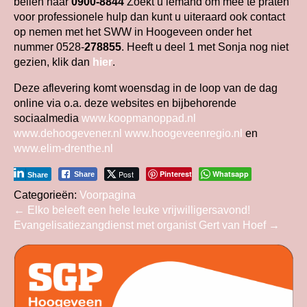
bellen naar
0900-8844
Zoekt u iemand om mee te praten
voor professionele hulp dan kunt u uiteraard ook contact
op nemen met het SWW in Hoogeveen onder het
nummer 0528-
278855
. Heeft u deel 1 met Sonja nog niet
gezien, klik dan
hier
.
Deze aflevering komt woensdag in de loop van de dag
online via o.a. deze websites en bijbehorende
sociaalmedia
www.koopmanoppad.nl
www.dehoogevener.nl
www.hoogeveenregio.nl
en
www.elim-drenthe.nl
Post
Pinterest
Whatsapp
Share
Share
Categorieën:
Voorpagina
Bericht
←
Elko beleeft een hele leuke vrijwilligersavond!
Evangelisatiezangdienst met organist Gert van Hoef
→
navigatie