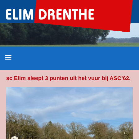
Ga
naar
de
inhoud
sc Elim sleept 3 punten uit het vuur bij ASC’62.