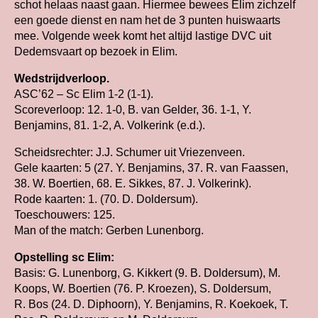
schot helaas naast gaan. Hiermee bewees Elim zichzelf
een goede dienst en nam het de 3 punten huiswaarts
mee. Volgende week komt het altijd lastige DVC uit
Dedemsvaart op bezoek in Elim.
Wedstrijdverloop.
ASC’62 – Sc Elim 1-2 (1-1).
Scoreverloop: 12. 1-0, B. van Gelder, 36. 1-1, Y.
Benjamins, 81. 1-2, A. Volkerink (e.d.).
Scheidsrechter: J.J. Schumer uit Vriezenveen.
Gele kaarten: 5 (27. Y. Benjamins, 37. R. van Faassen,
38. W. Boertien, 68. E. Sikkes, 87. J. Volkerink).
Rode kaarten: 1. (70. D. Doldersum).
Toeschouwers: 125.
Man of the match: Gerben Lunenborg.
Opstelling sc Elim:
Basis: G. Lunenborg, G. Kikkert (9. B. Doldersum), M.
Koops, W. Boertien (76. P. Kroezen), S. Doldersum,
R. Bos (24. D. Diphoorn), Y. Benjamins, R. Koekoek, T.