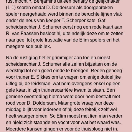
rust mocht Y. Benjamins uit een penalty de gelijkmaker
(1-1) scoren omdat D. Doldersum als doorgebroken
speler neergehaald werd binnen de beruchte lijnen vlak
onder de neus van keeper T. Scherpenkate. Gaf
scheidsrechter J. Schumer eerst nog een rode kaart aan
R. van Faassen besloot hij uiteindelijk deze om te zetten
naar geel tot grote frustratie van de Elim spelers en het
meegereisde publiek.
Na de rust ging het er grimmiger aan toe en moest
scheidsrechter J. Schumer alle zeilen bijzetten om de
wedstrijd tot een goed einde te brengen. Reden genoeg
voor trainer E. Sikkes om te vragen om enige duidelijke
uitleg bij de leidsman, wat hem overigens enkel op een
gele kaart in zijn trainerscarrière kwam te staan. Een
gemene overtreding hierna werd door hem bestraft met
rood voor D. Doldersum. Maar grote vraag van deze
middag blijft voor iedereen of hij deze feitelijk zelf wel
heeft waargenomen. Sc Elim moest met tien man verder
en hield zich staande en vocht voor wat het waard was.
Meerdere kansen gingen er voor de thuisploeg niet in.