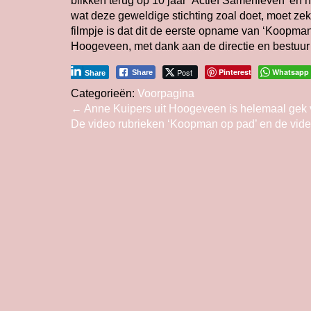
blikken terug op 10 jaar ‘Actief Samenleven’ en h
wat deze geweldige stichting zoal doet, moet zeke
filmpje is dat dit de eerste opname van ‘Koopman
Hoogeveen, met dank aan de directie en bestuur 
Post
Pinterest
Whatsapp
Share
Share
Categorieën:
Voorpagina
Bericht
←
Anne Kuipers uit Hoogeveen is helemaal gek v
De video rubrieken ‘Koopman op pad’ en de vide
navigatie