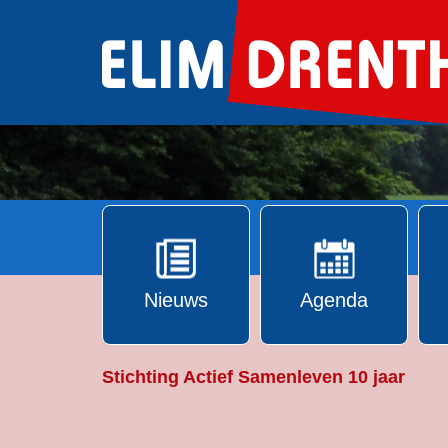
Ga
naar
de
inhoud
Nieuws
Agenda
Stichting Actief Samenleven 10 jaar