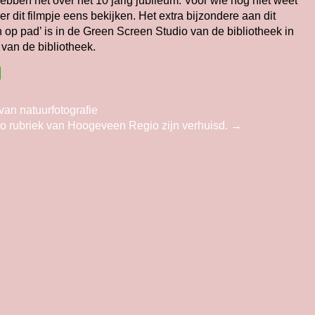
ebben het over het 10 jarig jubileum. Voor wie nog niet weet
r dit filmpje eens bekijken. Het extra bijzondere aan dit
 op pad’ is in de Green Screen Studio van de bibliotheek in
van de bibliotheek.
an natuurfotografie
o rubriek van Hoogeveen Regio zijn verhuisd.
→